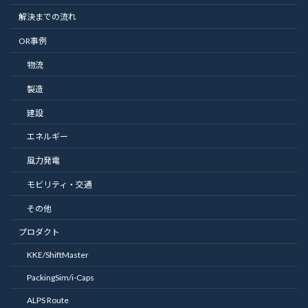
解決までの流れ
OR事例
物流
製造
建設
エネルギー
風力発電
モビリティ・交通
その他
プロダクト
KKE/ShiftMaster
PackingSim/i-Caps
ALPS Route