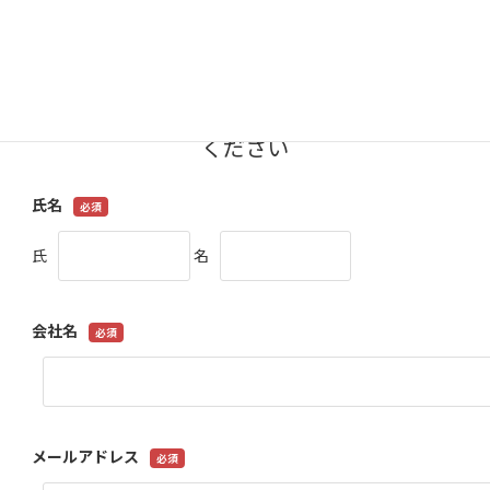
記フォームにご入力ください。
下記フォームへ入力の上、
「同意して申し込む」ボタンをクリックして
ください
氏名
氏
名
会社名
メールアドレス