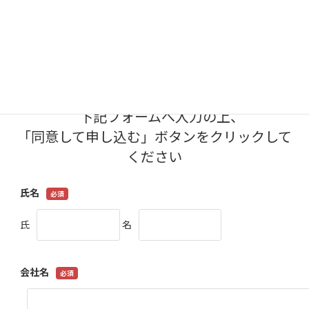
体の場ランシングの検証を行うことで、最適な
運用ロジックを検討し物流効率を高めたいと考
えていました。 改善のポイント 評価指標は、①
リ […]
下記フォームへ入力の上、
「同意して申し込む」ボタンをクリックして
ください
氏名
氏
名
会社名