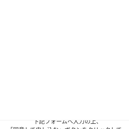
KKE/AdNeSでは、枠にぎゅうぎゅうに詰めつつ、下記のような条
件も考慮可能です。
対象のトラック・コンテナの重量上限を超えないようにする
対象の貨物に時間指定がある場合、その指定時間に該当する
トラックに積載する
上積み・下積み禁止
積み付け順・積み下ろし順を考慮し、積み付けの優先順位を
つける
下記フォームへ入力の上、