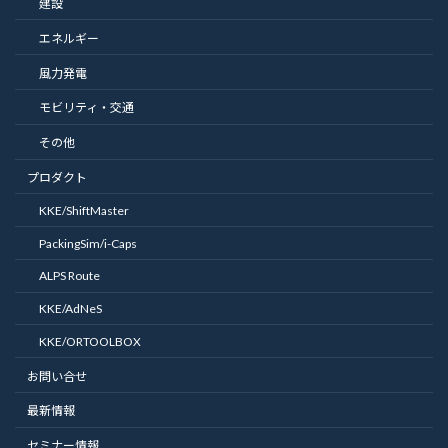
建設
エネルギー
風力発電
モビリティ・交通
その他
プロダクト
KKE/ShiftMaster
PackingSim/i-Caps
ALPS Route
KKE/AdNeS
KKE/ORTOOLBOX
お問い合せ
最新情報
セミナー情報